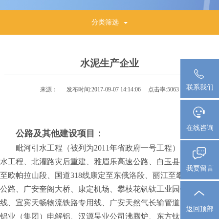
分类筛选
水泥生产企业
联系我们
来源：
发布时间:
2017-09-07 14:14:06
点击率:
5063
在线咨询
公路及其他建设项目：
毗河引水工程（被列为2011年省政府一号工程）、九曲河引
水工程、北灌路灾后重建、雅眉乐高速公路、白玉县巴白路盖玉
我要留言
至欧帕拉山段、国道318线康定至东俄洛段、丽江至攀枝花高速
公路、广安奎阁大桥、康定机场、攀枝花钒钛工业园铁路专用
线、宜宾天畅物流铁路专用线、广安天然气长输管道、四川其亚
返回顶部
铝业（集团）电解铝、汉源昊业公司沸腾炉、东方钛业硫酸法金